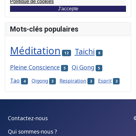
Politique de cookies
J'accepte
Mots-clés populaires
Méditation
Taichi
12
8
Pleine Conscience
Qi Gong
5
5
Tao
Qigong
Respiration
Esprit
4
3
3
3
Contactez-nous
Qui sommes-nous ?