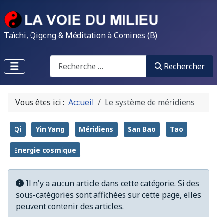
Taïchi, Qigong & Méditation à Comines (B)
Search
Rechercher
Vous êtes ici :
Accueil
Le système de méridiens
Qi
Yin Yang
Méridiens
San Bao
Tao
Energie cosmique
Info
Il n'y a aucun article dans cette catégorie. Si des
sous-catégories sont affichées sur cette page, elles
peuvent contenir des articles.