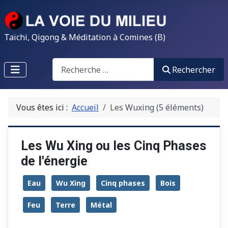
Taïchi, Qigong & Méditation à Comines (B)
Search
Rechercher
Vous êtes ici :
Accueil
Les Wuxing (5 éléments)
Les Wu Xing ou les Cinq Phases
de l'énergie
Eau
Wu Xing
Cinq phases
Bois
Feu
Terre
Métal