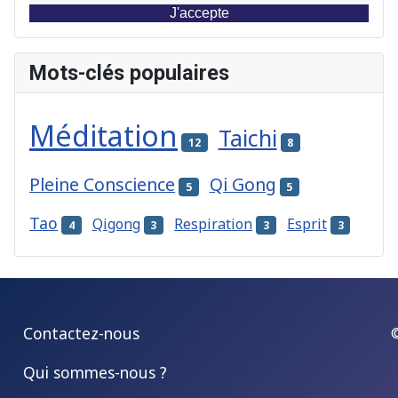
J'accepte
Mots-clés populaires
Méditation
Taichi
12
8
Pleine Conscience
Qi Gong
5
5
Tao
Qigong
Respiration
Esprit
4
3
3
3
Contactez-nous
Qui sommes-nous ?