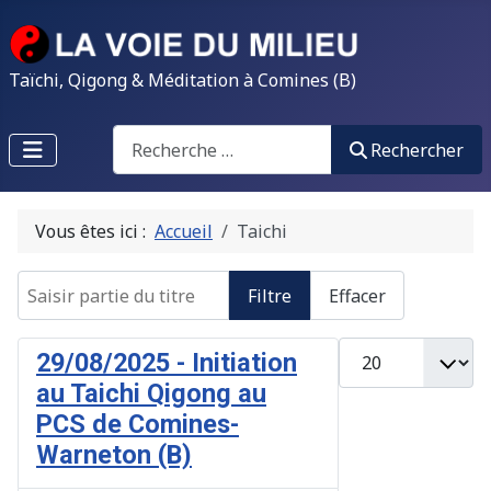
Taïchi, Qigong & Méditation à Comines (B)
Search
Rechercher
Vous êtes ici :
Accueil
Taichi
Saisir partie du titre
Filtre
Effacer
Afficher #
29/08/2025 - Initiation
au Taichi Qigong au
PCS de Comines-
Warneton (B)