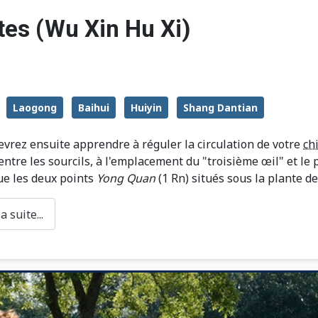
tes (Wu Xin Hu Xi)
Laogong
Baihui
Huiyin
Shang Dantian
evrez ensuite apprendre à réguler la circulation de votre
ch
entre les sourcils, à l'emplacement du "troisième œil" et le 
ue les deux points
Yong Quan
(1 Rn) situés sous la plante de
 suite...