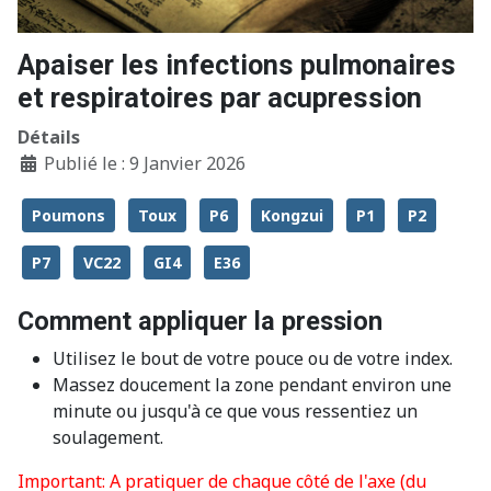
Apaiser les infections pulmonaires
et respiratoires par acupression
Détails
Publié le : 9 Janvier 2026
Poumons
Toux
P6
Kongzui
P1
P2
P7
VC22
GI4
E36
Comment appliquer la pression
Utilisez le bout de votre pouce ou de votre index.
Massez doucement la zone pendant environ une
minute ou jusqu'à ce que vous ressentiez un
soulagement.
Important: A pratiquer de chaque côté de l'axe (du