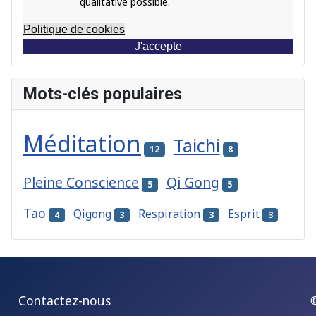
qualitative possible.
Politique de cookies
J'accepte
Mots-clés populaires
Méditation
Taichi
12
8
Pleine Conscience
Qi Gong
5
5
Tao
Qigong
Respiration
Esprit
4
3
3
3
Contactez-nous