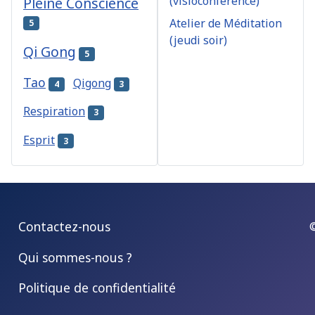
(visioconférence)
Pleine Conscience
Atelier de Méditation
5
(jeudi soir)
Qi Gong
5
Tao
Qigong
4
3
Respiration
3
Esprit
3
Contactez-nous
Qui sommes-nous ?
Politique de confidentialité