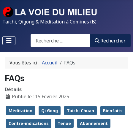
Taïchi, Qigong & Méditation à Comines (B)
Search
Rechercher
Vous êtes ici :
Accueil
FAQs
FAQs
Détails
Publié le : 15 Février 2025
Méditation
Qi Gong
Taichi Chuan
Bienfaits
Contre-indications
Tenue
Abonnement