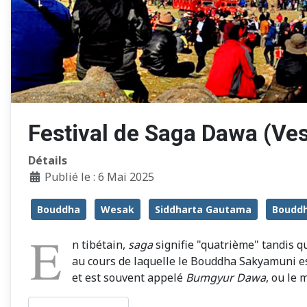
Festival de Saga Dawa (Ves
Détails
Publié le : 6 Mai 2025
Bouddha
Wesak
Siddharta Gautama
Boudd
E
n tibétain,
saga
signifie "quatrième" tandis 
au cours de laquelle le Bouddha Sakyamuni est 
et est souvent appelé
Bumgyur Dawa
, ou le 