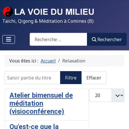
Taïchi, Qigong & Méditation à Comines (B)
Search
Rechercher
Vous êtes ici :
Accueil
Relaxation
Saisir partie du titre
Filtre
Effacer
Afficher #
Atelier bimensuel de
méditation
(visioconférence)
Qu'est-ce que la