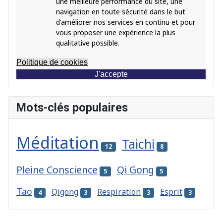
une meilleure performance du site, une
navigation en toute sécurité dans le but
d'améliorer nos services en continu et pour
vous proposer une expérience la plus
qualitative possible.
Politique de cookies
J'accepte
Mots-clés populaires
Méditation
Taichi
12
8
Pleine Conscience
Qi Gong
5
5
Tao
Qigong
Respiration
Esprit
4
3
3
3