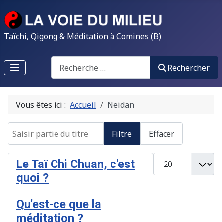
Taïchi, Qigong & Méditation à Comines (B)
Search
Rechercher
Vous êtes ici :
Accueil
Neidan
Saisir partie du titre
Filtre
Effacer
Afficher #
Le Taï Chi Chuan, c'est
quoi ?
Qu'est-ce que la
méditation ?